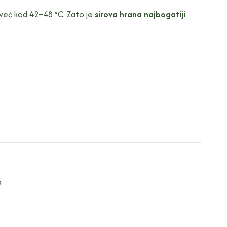
va već kod 42–48 °C. Zato je
sirova hrana najbogatiji
a