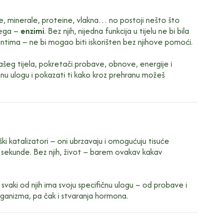
, minerale, proteine, vlakna… no postoji nešto što
vega –
enzimi
. Bez njih, nijedna funkcija u tijelu ne bi bila
ntima – ne bi mogao biti iskorišten bez njihove pomoći.
šeg tijela, pokretači probave, obnove, energije i
desnu ulogu i pokazati ti kako kroz prehranu možeš
oški katalizatori – oni ubrzavaju i omogućuju tisuće
ke sekunde. Bez njih, život – barem ovakav kakav
a svaki od njih ima svoju specifičnu ulogu – od probave i
organizma, pa čak i stvaranja hormona.