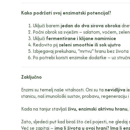
Kako podržati svoj enzimatski potencijal?
Uključi barem
jedan do dva sirova obroka
dne
Počni obrok sa svježim – salatom, voćem, zele
Uključi
fermentirane i klijane namirnice
Redovito pij
zeleni smoothie ili sok ujutro
Izbjegavaj prekuhanu, “mrtvu” hranu bez života
Po potrebi koristi enzimske dodatke – uz stručni
Zaključno
Enzimi su temelj naše vitalnosti. Oni su ta
nevidljiva i
stanicu, naš imunološki sustav, probavu, regeneraciju i
Kada na tanjur stavljaš
živu, enzimski aktivnu hranu
,
Zato, sljedeći put kad biraš što ćeš pojesti, ne gledaj
Već se zapitaj –
ima li života u ovoj hrani? Ima li e