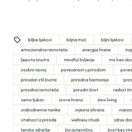
biljke lijekovi
biljna moć
biljni lijekovi
emocionalna ravnoteža
energija hrane
ins
ljepota iznutra
mindful življenje
mir kao izb
osobni razvoj
povezanost s prirodom
povez
prirodan stil života
prirodna harmonija
prir
prirodna ravnoteža
prirodni život
radost živ
samo ljubav
sirova hrana
slow living
svakodnevne navike
svjesna ishrana
svjesn
vitalnost iz prirode
wellness rituali
zdrav d
žensko zdravlje
živi autentično
život bez st