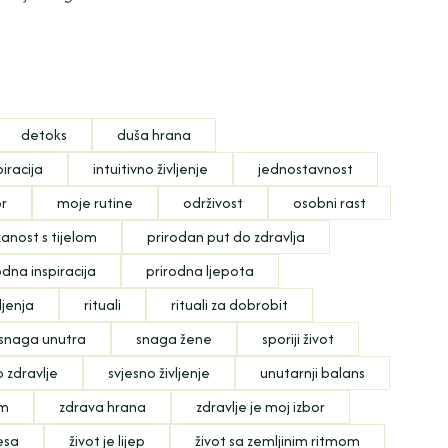
detoks
duša hrana
piracija
intuitivno življenje
jednostavnost
or
moje rutine
održivost
osobni rast
anost s tijelom
prirodan put do zdravlja
odna inspiracija
prirodna ljepota
ljenja
rituali
rituali za dobrobit
snaga unutra
snaga žene
sporiji život
o zdravlje
svjesno življenje
unutarnji balans
om
zdrava hrana
zdravlje je moj izbor
resa
život je lijep
život sa zemljinim ritmom