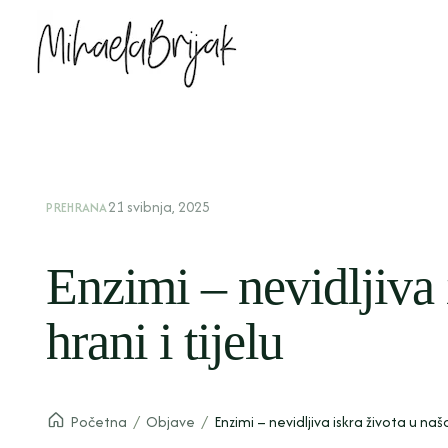
21 svibnja, 2025
PREHRANA
Enzimi – nevidljiva 
hrani i tijelu
Početna
/
Objave
/
Enzimi – nevidljiva iskra života u našoj