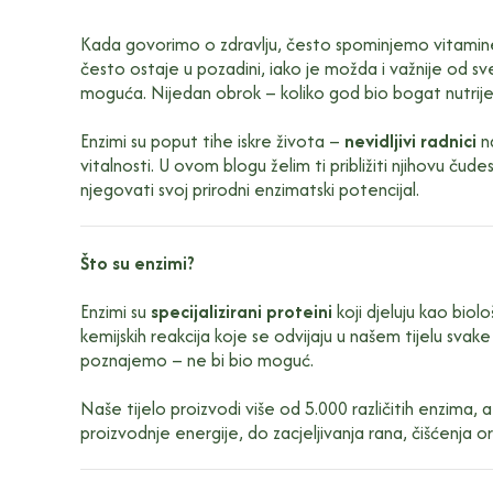
Kada govorimo o zdravlju, često spominjemo vitamine
često ostaje u pozadini, iako je možda i važnije od s
moguća. Nijedan obrok – koliko god bio bogat nutrije
Enzimi su poput tihe iskre života –
nevidljivi radnici
na
vitalnosti. U ovom blogu želim ti približiti njihovu ču
njegovati svoj prirodni enzimatski potencijal.
Što su enzimi?
Enzimi su
specijalizirani proteini
koji djeluju kao biol
kemijskih reakcija koje se odvijaju u našem tijelu sva
poznajemo – ne bi bio moguć.
Naše tijelo proizvodi više od 5.000 različitih enzima, 
proizvodnje energije, do zacjeljivanja rana, čišćenja 