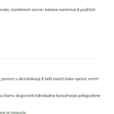
oke, kombinirati sirove i kuhane namirnice ili podržati
omoć u detoksikaciji ili želiš naučiti kako nježno vratiti
o bismo dogovorili individualne konzultacije prilagođene
, sve je moguće.