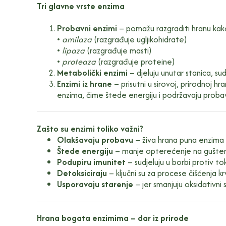
Tri glavne vrste enzima
Probavni enzimi
– pomažu razgraditi hranu kako 
•
amilaza
(razgrađuje ugljikohidrate)
•
lipaza
(razgrađuje masti)
•
proteaza
(razgrađuje proteine)
Metabolički enzimi
– djeluju unutar stanica, sud
Enzimi iz hrane
– prisutni u sirovoj, prirodnoj hr
enzima, čime štede energiju i podržavaju proba
Zašto su enzimi toliko važni?
Olakšavaju probavu
– živa hrana puna enzima p
Štede energiju
– manje opterećenje na guštera
Podupiru imunitet
– sudjeluju u borbi protiv to
Detoksiciraju
– ključni su za procese čišćenja krvi
Usporavaju starenje
– jer smanjuju oksidativni 
Hrana bogata enzimima – dar iz prirode