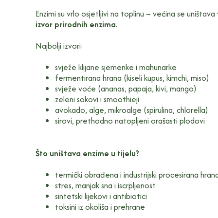
Enzimi su vrlo osjetljivi na toplinu – većina se uništa
izvor prirodnih enzima
.
Najbolji izvori:
svježe klijane sjemenke i mahunarke
fermentirana hrana (kiseli kupus, kimchi, miso)
svježe voće (ananas, papaja, kivi, mango)
zeleni sokovi i smoothieji
avokado, alge, mikroalge (spirulina, chlorella)
sirovi, prethodno natopljeni orašasti plodovi
Što uništava enzime u tijelu?
termički obrađena i industrijski procesirana hran
stres, manjak sna i iscrpljenost
sintetski lijekovi i antibiotici
toksini iz okoliša i prehrane