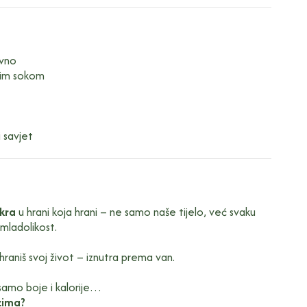
vno
nim sokom
 savjet
skra
u hrani koja hrani – ne samo naše tijelo, već svaku
 mladolikost.
 hraniš svoj život – iznutra prema van.
 samo boje i kalorije…
nzima?