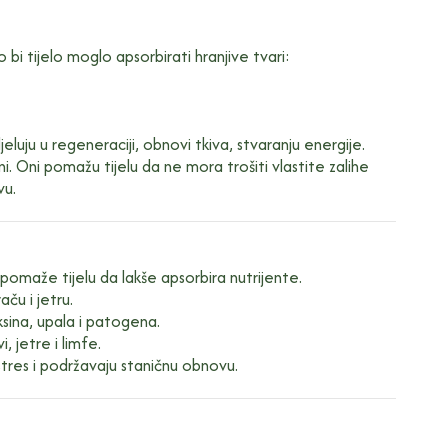
bi tijelo moglo apsorbirati hranjive tvari:
jeluju u regeneraciji, obnovi tkiva, stvaranju energije.
ani. Oni pomažu tijelu da ne mora trošiti vlastite zalihe
vu.
omaže tijelu da lakše apsorbira nutrijente.
ču i jetru.
ksina, upala i patogena.
, jetre i limfe.
stres i podržavaju staničnu obnovu.