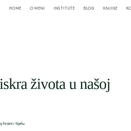
HOME
O MENI
INSTITUTE
BLOG
KNJIGE
K
iskra života u našoj
 hrani i tijelu