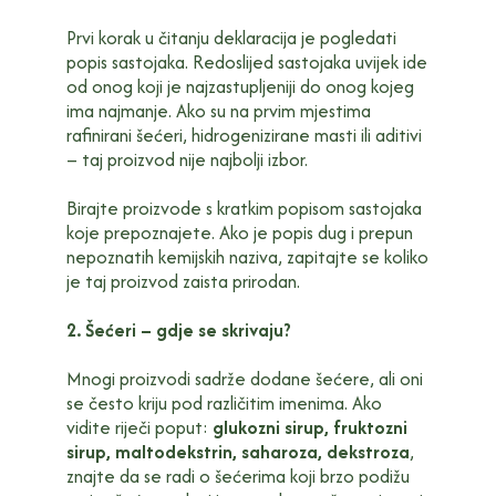
Prvi korak u čitanju deklaracija je pogledati
popis sastojaka. Redoslijed sastojaka uvijek ide
od onog koji je najzastupljeniji do onog kojeg
ima najmanje. Ako su na prvim mjestima
rafinirani šećeri, hidrogenizirane masti ili aditivi
– taj proizvod nije najbolji izbor.
Birajte proizvode s kratkim popisom sastojaka
koje prepoznajete. Ako je popis dug i prepun
nepoznatih kemijskih naziva, zapitajte se koliko
je taj proizvod zaista prirodan.
2. Šećeri – gdje se skrivaju?
Mnogi proizvodi sadrže dodane šećere, ali oni
se često kriju pod različitim imenima. Ako
vidite riječi poput:
glukozni sirup, fruktozni
sirup, maltodekstrin, saharoza, dekstroza
,
znajte da se radi o šećerima koji brzo podižu