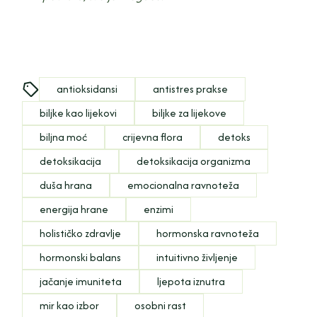
antioksidansi
antistres prakse
biljke kao lijekovi
biljke za lijekove
biljna moć
crijevna flora
detoks
detoksikacija
detoksikacija organizma
duša hrana
emocionalna ravnoteža
energija hrane
enzimi
holističko zdravlje
hormonska ravnoteža
hormonski balans
intuitivno življenje
jačanje imuniteta
ljepota iznutra
mir kao izbor
osobni rast