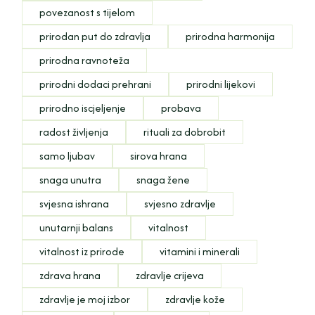
povezanost s tijelom
prirodan put do zdravlja
prirodna harmonija
prirodna ravnoteža
prirodni dodaci prehrani
prirodni lijekovi
prirodno iscjeljenje
probava
radost življenja
rituali za dobrobit
samo ljubav
sirova hrana
snaga unutra
snaga žene
svjesna ishrana
svjesno zdravlje
unutarnji balans
vitalnost
vitalnost iz prirode
vitamini i minerali
zdrava hrana
zdravlje crijeva
zdravlje je moj izbor
zdravlje kože