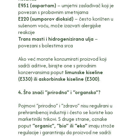
E951 (aspartam)
– umjetni zaslađivač koji je
povezan s probavnim smetnjama
E220 (sumporov dioksid)
– često korišten u
sušenom voću, može izazvati alergijske
reakcije
Trans masti i hidrogenizirana ulja
–
povezani s bolestima srca
Ako već morate konzumirati proizvod koji
sadrži aditive, birajte one s prirodnim
konzervansima poput
limunske kiseline
(E330) ili askorbinske kiseline (E300)
.
4. Što znači “prirodno” i “organsko”?
Pojmovi “prirodno” i “zdravo” nisu regulirani u
prehrambenoj industriji i često se koriste kao
marketinški trikovi. S druge strane, oznake
poput
“organic”, “bio” ili “eko”
imaju strože
regulacije i garantiraju da proizvod ne sadrži