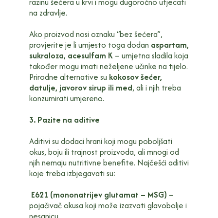
razinu šećera u krvi i mogu dugoročno utjecati
na zdravlje.
Ako proizvod nosi oznaku “bez šećera”,
provjerite je li umjesto toga dodan
aspartam,
sukraloza, acesulfam K
– umjetna sladila koja
također mogu imati neželjene učinke na tijelo.
Prirodne alternative su
kokosov šećer,
datulje, javorov sirup ili med
, ali i njih treba
konzumirati umjereno.
3. Pazite na aditive
Aditivi su dodaci hrani koji mogu poboljšati
okus, boju ili trajnost proizvoda, ali mnogi od
njih nemaju nutritivne benefite. Najčešći aditivi
koje treba izbjegavati su:
E621 (mononatrijev glutamat – MSG)
–
pojačivač okusa koji može izazvati glavobolje i
nesanicu