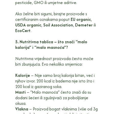
pesticide, GMO ili umjetne aditive.
Ako želite biti sigurni, birajte proizvode s
certificiranim oznakama poput
EU organic
,
USDA organic
,
Soil Association
,
Demeter
ili
EcoCert
.
5. Nutritivna tablica – što znači “malo
kalorija” i “malo masnoća”?
Nutritivna vrijednost proizvoda često može
biti zbunjujuća. Evo nekoliko smjernica:
Kalorije
– Nije samo broj kalorija bitan, već i
njihov izvor. 200 kcal iz badema nije isto što i
200 kcal iz gaziranog soka.
Masti
– “Malo masnoća” često znači da su
dodani šećeri ili zgušnjivači za poboljšanje
okusa.
Vlakna
– Proizvod bogat vlaknima (više od 3g