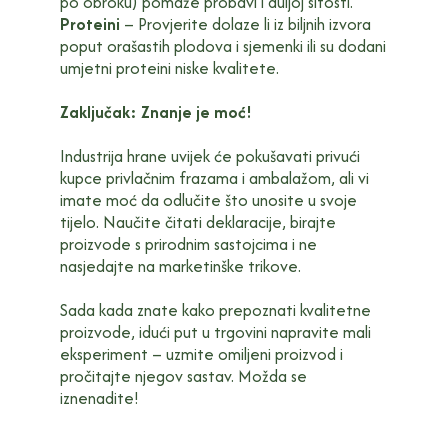
po obroku) pomaže probavi i duljoj sitosti.
Proteini
– Provjerite dolaze li iz biljnih izvora
poput orašastih plodova i sjemenki ili su dodani
umjetni proteini niske kvalitete.
Zaključak: Znanje je moć!
Industrija hrane uvijek će pokušavati privući
kupce privlačnim frazama i ambalažom, ali vi
imate moć da odlučite što unosite u svoje
tijelo. Naučite čitati deklaracije, birajte
proizvode s prirodnim sastojcima i ne
nasjedajte na marketinške trikove.
Sada kada znate kako prepoznati kvalitetne
proizvode, idući put u trgovini napravite mali
eksperiment – uzmite omiljeni proizvod i
pročitajte njegov sastav. Možda se
iznenadite!