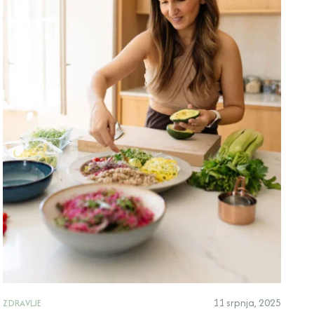
11 srpnja, 2025
ZDRAVLJE
ZD