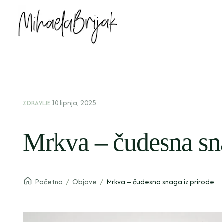
10 lipnja, 2025
ZDRAVLJE
Mrkva – čudesna sna
Početna
/
Objave
/
Mrkva – čudesna snaga iz prirode