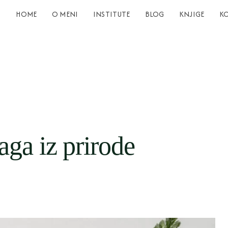
HOME
O MENI
INSTITUTE
BLOG
KNJIGE
K
ga iz prirode