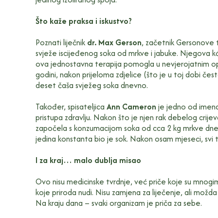
Što kaže praksa i iskustvo?
Poznati liječnik
dr. Max Gerson
, začetnik Gersonove 
svježe iscijeđenog soka od mrkve i jabuke. Njegova kć
ova jednostavna terapija pomogla u nevjerojatnim opor
godini, nakon prijeloma zdjelice (što je u toj dobi č
deset čaša svježeg soka dnevno.
Također, spisateljica
Ann Cameron
je jedno od imena
pristupa zdravlju. Nakon što je njen rak debelog crije
započela s konzumacijom soka od cca 2 kg mrkve dn
jedina konstanta bio je sok. Nakon osam mjeseci, svi tr
I za kraj… malo dublja misao
Ovo nisu medicinske tvrdnje, već priče koje su mnogi
koje priroda nudi. Nisu zamjena za liječenje, ali mož
Na kraju dana – svaki organizam je priča za sebe.