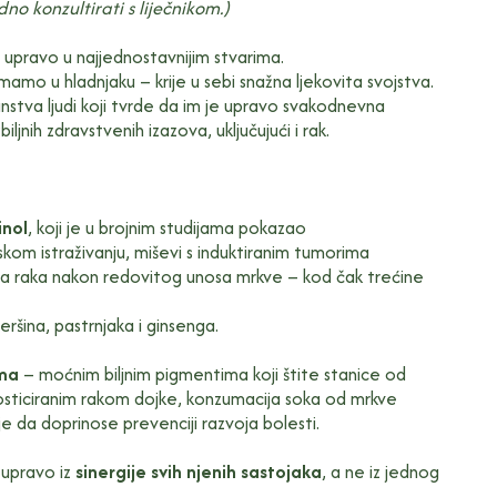
no konzultirati s liječnikom.)
i upravo u najjednostavnijim stvarima.
mo u hladnjaku – krije u sebi snažna ljekovita svojstva.
nstva ljudi koji tvrde da im je upravo svakodnevna
nih zdravstvenih izazova, uključujući i rak.
inol
, koji je u brojnim studijama pokazao
om istraživanju, miševi s induktiranim tumorima
ja raka nakon redovitog unosa mrkve – kod čak trećine
eršina, pastrnjaka i ginsenga.
ma
– moćnim biljnim pigmentima koji štite stanice od
nosticiranim rakom dojke, konzumacija soka od mrkve
je da doprinose prevenciji razvoja bolesti.
 upravo iz
sinergije svih njenih sastojaka
, a ne iz jednog