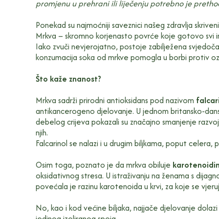
promjenu u prehrani ili liječenju potrebno je prethod
Ponekad su najmoćniji saveznici našeg zdravlja skriven
Mrkva – skromno korjenasto povrće koje gotovo svi ima
Iako zvuči nevjerojatno, postoje zabilježena svjedoča
konzumacija soka od mrkve pomogla u borbi protiv ozbilj
Što kaže znanost?
Mrkva sadrži prirodni antioksidans pod nazivom
falcar
antikancerogeno djelovanje. U jednom britansko-dansk
debelog crijeva pokazali su značajno smanjenje razvo
njih.
Falcarinol se nalazi i u drugim biljkama, poput celera, p
Osim toga, poznato je da mrkva obiluje
karotenoidi
oksidativnog stresa. U istraživanju na ženama s dijag
povećala je razinu karotenoida u krvi, za koje se vjeru
No, kao i kod većine biljaka, najjače djelovanje dolazi
jedinog izoliranog spoja.