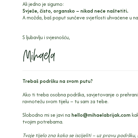
Ali jedno je sigurno:
Svježe, čisto, organsko – nikad neće naštetiti.
A možda, baš poput sunčeve svjetlosti uhvaćene u nara
S ljubavlju i svjesnošću,
Trebaš podršku na svom putu?
Ako ti treba osobna podrška, savjetovanje o prehrani, p
ravnotežu svom tijelu – tu sam za tebe.
Slobodno mi se javi na
hello@mihaelabrijak.com
kak
tvojim potrebama.
Tvoje tijelo zna kako se iscijeliti – uz pravu podršku