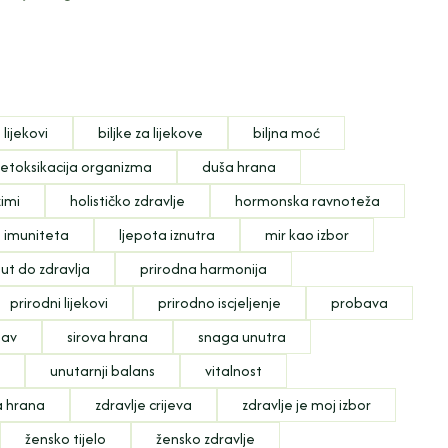
 lijekovi
biljke za lijekove
biljna moć
etoksikacija organizma
duša hrana
imi
holističko zdravlje
hormonska ravnoteža
e imuniteta
ljepota iznutra
mir kao izbor
ut do zdravlja
prirodna harmonija
prirodni lijekovi
prirodno iscjeljenje
probava
bav
sirova hrana
snaga unutra
e
unutarnji balans
vitalnost
a hrana
zdravlje crijeva
zdravlje je moj izbor
žensko tijelo
žensko zdravlje