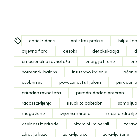
antioksidansi
antistres prakse
biljke kao
crijevna flora
detoks
detoksikacija
d
emocionalna ravnoteža
energija hrane
enz
hormonski balans
intuitivno življenje
jačanj
osobni rast
povezanost s tijelom
prirodan p
prirodna ravnoteža
prirodni dodaci prehrani
radost življenja
rituali za dobrobit
samo lju
snaga žene
svjesna ishrana
svjesno zdravlj
vitalnost iz prirode
vitamini i minerali
zdrav
zdravlje kože
zdravlje srca
zdravlje žena