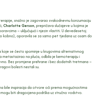
terapije, snažno je zagovarao svakodnevnu konzumaciju
i,
Charlotte Gerson
, prepričava slučajeve u kojima je
avcima – uključujući i njezin vlastiti. U devedesetoj
esto kobno), oporavila se za samo pet tjedana uz osam do
 koje se često spominje u krugovima alternativnog
va metastazirao na pluća, odbila je kemoterapiju i
evno. Bez promjene prehrane i bez dodatnih tretmana –
agovi bolesti nestali su.
ma bile inspiracija da otvore oči prema mogućnostima
da mogu biti dragocjena podrška uz stručno vodstvo.