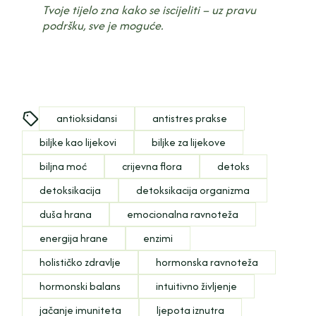
Tvoje tijelo zna kako se iscijeliti – uz pravu
podršku, sve je moguće.
antioksidansi
antistres prakse
biljke kao lijekovi
biljke za lijekove
biljna moć
crijevna flora
detoks
detoksikacija
detoksikacija organizma
duša hrana
emocionalna ravnoteža
energija hrane
enzimi
holističko zdravlje
hormonska ravnoteža
hormonski balans
intuitivno življenje
jačanje imuniteta
ljepota iznutra