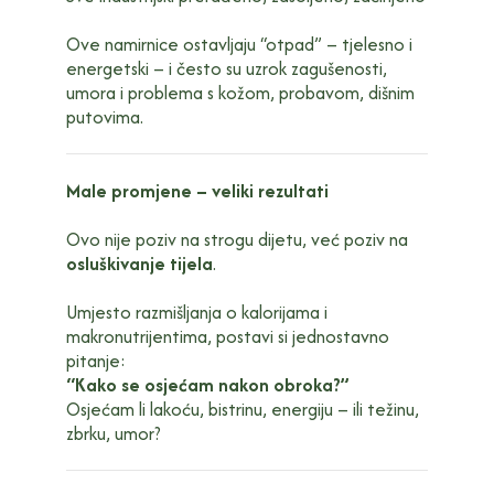
Ove namirnice ostavljaju “otpad” – tjelesno i
energetski – i često su uzrok zagušenosti,
umora i problema s kožom, probavom, dišnim
putovima.
Male promjene – veliki rezultati
Ovo nije poziv na strogu dijetu, već poziv na
osluškivanje tijela
.
Umjesto razmišljanja o kalorijama i
makronutrijentima, postavi si jednostavno
pitanje:
“Kako se osjećam nakon obroka?”
Osjećam li lakoću, bistrinu, energiju – ili težinu,
zbrku, umor?