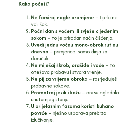
Kako početi?
Ne forsiraj nagle promjene
– tijelo ne
voli šok.
Počni dan s voćem ili svježe cijeđenim
sokom
– to je prirodan način čišćenja.
Uvedi jednu voćnu mono-obrok rutinu
dnevno
– primjerice: samo dinja za
doručak.
Ne miješaj škrob, orašide i voće
– to
otežava probavu i stvara vrenje.
Ne pij za vrijeme obroka
– razrjeđuješ
probavne sokove.
Promatraj jezik i kožu
– oni su ogledalo
unutarnjeg stanja.
U prijelaznim fazama koristi kuhano
povrće
– nježno usporava prebrzo
izlučivanje.