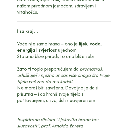
našom prirodnom jasnoćom, zdravljem i
vitalnošću.
I za kraj…
Voće nije samo hrana – ono je
lijek, voda,
energija i svjetlost
u jednom.
Što smo bliže prirodi, to smo bliže sebi.
Zato ti toplo preporučujem da
promatraš,
osluškuješ i nježno unosiš više onoga što tvoje
tijelo već zna da mu koristi
.
Ne moraš biti savršena. Dovoljno je da si
prisutna – i da hraniš svoje tijelo s
poštovanjem, a svoj duh s povjerenjem
Inspirirano djelom “Ljekovita hrana bez
sluzavosti”, prof. Arnolda Ehreta