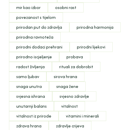
mir kao izbor
osobni rast
povezanost s tijelom
prirodan put do zdravlja
prirodna harmonija
prirodna ravnoteža
prirodni dodaci prehrani
prirodni lijekovi
prirodno iscjeljenje
probava
radost življenja
rituali za dobrobit
samo ljubav
sirova hrana
snaga unutra
snaga žene
svjesna ishrana
svjesno zdravlje
unutarnji balans
vitalnost
vitalnost iz prirode
vitamini i minerali
zdrava hrana
zdravlje crijeva