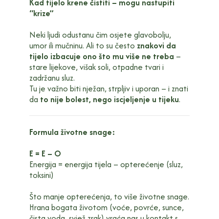
Kad tijelo krene čistiti – mogu nastupiti
“krize”
Neki ljudi odustanu čim osjete glavobolju,
umor ili mučninu. Ali to su često
znakovi da
tijelo izbacuje ono što mu više ne treba
–
stare lijekove, višak soli, otpadne tvari i
zadržanu sluz.
Tu je važno biti nježan, strpljiv i uporan – i znati
da
to nije bolest, nego iscjeljenje u tijeku
.
Formula životne snage:
E = E – O
Energija = energija tijela – opterećenje (sluz,
toksini)
Što manje opterećenja, to više životne snage.
Hrana bogata životom (voće, povrće, sunce,
čista voda, svjež zrak) vraća nas u kontakt s