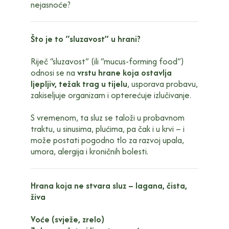
nejasnoće?
Što je to “sluzavost” u hrani?
Riječ “sluzavost” (ili “mucus-forming food”)
odnosi se na
vrstu hrane koja ostavlja
ljepljiv, težak trag u tijelu
, usporava probavu,
zakiseljuje organizam i opterećuje izlučivanje.
S vremenom, ta sluz se taloži u probavnom
traktu, u sinusima, plućima, pa čak i u krvi – i
može postati pogodno tlo za razvoj upala,
umora, alergija i kroničnih bolesti.
Hrana koja ne stvara sluz – lagana, čista,
živa
Voće (svježe, zrelo)