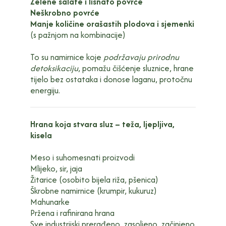
Zelene salate i lisnato povrće
Neškrobno povrće
Manje količine orašastih plodova i sjemenki
(s pažnjom na kombinacije)
To su namirnice koje
podržavaju prirodnu
detoksikaciju
, pomažu čišćenje sluznice, hrane
tijelo bez ostataka i donose laganu, protočnu
energiju.
Hrana koja stvara sluz – teža, ljepljiva,
kisela
Meso i suhomesnati proizvodi
Mlijeko, sir, jaja
Žitarice (osobito bijela riža, pšenica)
Škrobne namirnice (krumpir, kukuruz)
Mahunarke
Pržena i rafinirana hrana
Sve industrijski prerađeno, zasoljeno, začinjeno