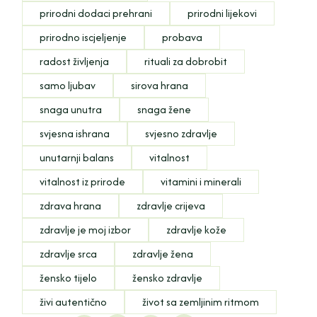
prirodni dodaci prehrani
prirodni lijekovi
prirodno iscjeljenje
probava
radost življenja
rituali za dobrobit
samo ljubav
sirova hrana
snaga unutra
snaga žene
svjesna ishrana
svjesno zdravlje
unutarnji balans
vitalnost
vitalnost iz prirode
vitamini i minerali
zdrava hrana
zdravlje crijeva
zdravlje je moj izbor
zdravlje kože
zdravlje srca
zdravlje žena
žensko tijelo
žensko zdravlje
živi autentično
život sa zemljinim ritmom