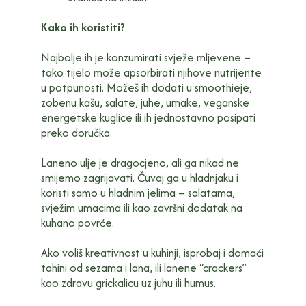
Kako ih koristiti?
Najbolje ih je konzumirati svježe mljevene –
tako tijelo može apsorbirati njihove nutrijente
u potpunosti. Možeš ih dodati u smoothieje,
zobenu kašu, salate, juhe, umake, veganske
energetske kuglice ili ih jednostavno posipati
preko doručka.
Laneno ulje je dragocjeno, ali ga nikad ne
smijemo zagrijavati. Čuvaj ga u hladnjaku i
koristi samo u hladnim jelima – salatama,
svježim umacima ili kao završni dodatak na
kuhano povrće.
Ako voliš kreativnost u kuhinji, isprobaj i domaći
tahini od sezama i lana, ili lanene “crackers”
kao zdravu grickalicu uz juhu ili humus.