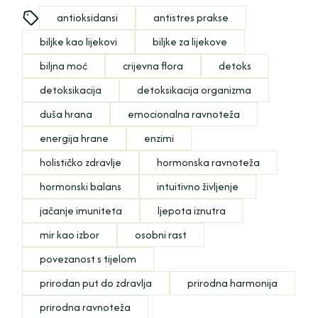
antioksidansi
antistres prakse
biljke kao lijekovi
biljke za lijekove
biljna moć
crijevna flora
detoks
detoksikacija
detoksikacija organizma
duša hrana
emocionalna ravnoteža
energija hrane
enzimi
holističko zdravlje
hormonska ravnoteža
hormonski balans
intuitivno življenje
jačanje imuniteta
ljepota iznutra
mir kao izbor
osobni rast
povezanost s tijelom
prirodan put do zdravlja
prirodna harmonija
prirodna ravnoteža