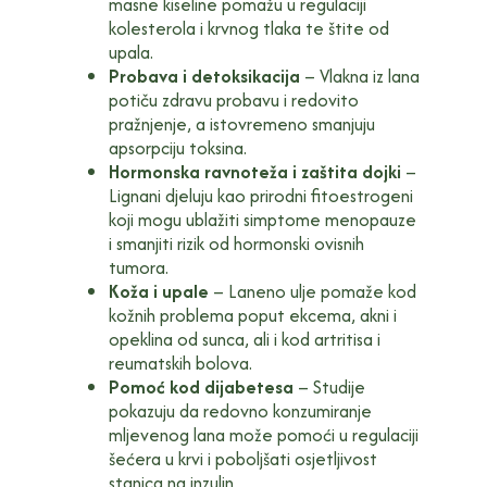
masne kiseline pomažu u regulaciji
kolesterola i krvnog tlaka te štite od
upala.
Probava i detoksikacija
– Vlakna iz lana
potiču zdravu probavu i redovito
pražnjenje, a istovremeno smanjuju
apsorpciju toksina.
Hormonska ravnoteža i zaštita dojki
–
Lignani djeluju kao prirodni fitoestrogeni
koji mogu ublažiti simptome menopauze
i smanjiti rizik od hormonski ovisnih
tumora.
Koža i upale
– Laneno ulje pomaže kod
kožnih problema poput ekcema, akni i
opeklina od sunca, ali i kod artritisa i
reumatskih bolova.
Pomoć kod dijabetesa
– Studije
pokazuju da redovno konzumiranje
mljevenog lana može pomoći u regulaciji
šećera u krvi i poboljšati osjetljivost
stanica na inzulin.