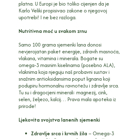
platna. U Europi je bio toliko cijenjen da je
Karlo Veliki propisivao zakone o njegovoj
upotrebi! I ne bez razloga.
Nutritivna moć u svakom zrnu
Samo 100 grama sjemenki lana donosi
nevjerojatan paket energije, zdravih masnoća,
vlakana, vitamina i minerala. Bogate su
omega-3 masnim kiselinama (posebno ALA),
vlaknima koja njeguju naš probavni sustav i
snažnim antioksidansima poput lignana koji
podupiru hormonalnu ravnotežu i zdravlje srca.
Tu su i dragocjeni minerali: magnezij, cink,
selen, željezo, kalcij… Prava mala apoteka iz
prirode!
Ljekovita svojstva lanenih sjemenki
Zdravlje srca i krvnih žila
– Omega-3