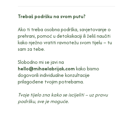
Trebaš podršku na svom putu?
Ako ti treba osobna podrška, savjetovanje o
prehrani, pomoć u detoksikaciji ili želiš naučiti
kako nježno vratiti ravnotežu svom tijelu – tu
sam za tebe.
Slobodno mi se javi na
hello@mihaelabrijak.com
kako bismo
dogovorili individualne konzultacije
prilagođene tvojim potrebama.
Tvoje tijelo zna kako se iscijeliti – uz pravu
podršku, sve je moguće.