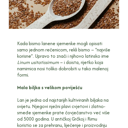
Kada bismo lanene sjemenke mogli opisati
samo jednom rečenicom, rekli bismo – “najviše
korisne”. Upravo to znači i njihovo latinsko ime
Linum usitatissimum
– i doista, rijetko koja
namirnica nosi toliko dobrobiti u tako malenoj
formi.
Mala biljka s velikom poviješću
Lan je jedna od najstarijih kultiviranih biljaka na
svijetu. Njegovi nježni plavi cvjetovi i zlatno-
smeđe sjemenke prate čovječanstvo već više
od 5000 godina. U antičkoj Grčkoj i Rimu
koristio se za prehranu, liječenje i proizvodnju