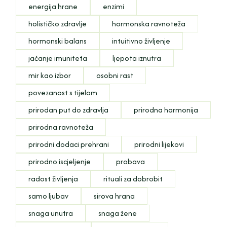
energija hrane
enzimi
holističko zdravlje
hormonska ravnoteža
hormonski balans
intuitivno življenje
jačanje imuniteta
ljepota iznutra
mir kao izbor
osobni rast
povezanost s tijelom
prirodan put do zdravlja
prirodna harmonija
prirodna ravnoteža
prirodni dodaci prehrani
prirodni lijekovi
prirodno iscjeljenje
probava
radost življenja
rituali za dobrobit
samo ljubav
sirova hrana
snaga unutra
snaga žene