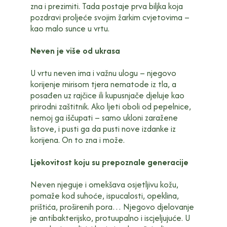
zna i prezimiti. Tada postaje prva biljka koja
pozdravi proljeće svojim žarkim cvjetovima –
kao malo sunce u vrtu.
Neven je više od ukrasa
U vrtu neven ima i važnu ulogu – njegovo
korijenje mirisom tjera nematode iz tla, a
posađen uz rajčice ili kupusnjače djeluje kao
prirodni zaštitnik. Ako ljeti oboli od pepelnice,
nemoj ga iščupati – samo ukloni zaražene
listove, i pusti ga da pusti nove izdanke iz
korijena. On to zna i može.
Ljekovitost koju su prepoznale generacije
Neven njeguje i omekšava osjetljivu kožu,
pomaže kod suhoće, ispucalosti, opeklina,
prištića, proširenih pora… Njegovo djelovanje
je antibakterijsko, protuupalno i iscjeljujuće. U