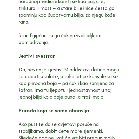
narodnoj medicini koristi se kao čaj, ulje,
tinktura ili mast – a stare bilježnice često ga
spominju kao čudotvornu biljku za njegu kože i
rana.
Stari Egipćani su ga čak nazivali biljkom
pomlađivanja.
Jestiv i svestran
Da, neven je i jestiv! Mladi listovi i latice mogu
se dodati u salate, a suhe latice koristile su se
kao prirodna boja – pa čak i kao zamjena za
šafran. Ima tu ljepotu i jednostavnost u toj
jednoj biljci koja daje puno, a traži malo.
Priroda koja se sama obnavlja
Ako pustite da se cvjetovi posuše na
stabljikama, dobit ćete more sjemenki.
Sljedeće godine, vaš će vrt biti prepun malih