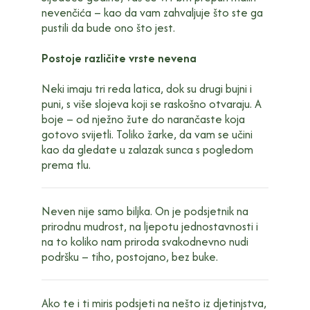
nevenčića – kao da vam zahvaljuje što ste ga
pustili da bude ono što jest.
Postoje različite vrste nevena
Neki imaju tri reda latica, dok su drugi bujni i
puni, s više slojeva koji se raskošno otvaraju. A
boje – od nježno žute do narančaste koja
gotovo svijetli. Toliko žarke, da vam se učini
kao da gledate u zalazak sunca s pogledom
prema tlu.
Neven nije samo biljka. On je podsjetnik na
prirodnu mudrost, na ljepotu jednostavnosti i
na to koliko nam priroda svakodnevno nudi
podršku – tiho, postojano, bez buke.
Ako te i ti miris podsjeti na nešto iz djetinjstva,