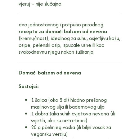
vjeruj – nije slučajno.
evo jednostavnog i potpuno prirodnog
recepta za domaći balzam od nevena
(kremu/mast), idealnog za suhu, osjetljivu kožu,
osipe, pelenski osip, ispucale usne ili kao
svakodnevnu njegu nakon tuširanja.
Domaći balzam od nevena
Sastojci:
1 šalica (oko 2 dl) hladno prešanog
maslinovog ulja ili bademovog ulja
1 dobra šaka suhih cvjetova nevena (ili
svježih, ako su netretirani)
20 g pčelinjeg voska (ili biljni vosak za
vegansku verziju)