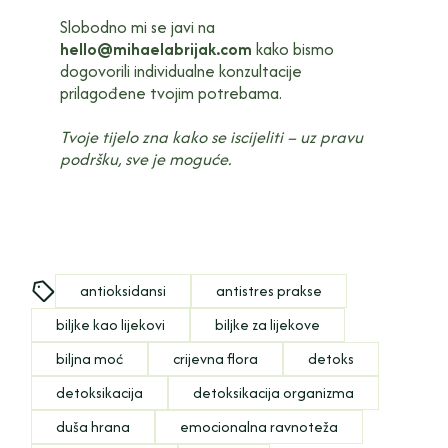
Slobodno mi se javi na
hello@mihaelabrijak.com
kako bismo
dogovorili individualne konzultacije
prilagođene tvojim potrebama.
Tvoje tijelo zna kako se iscijeliti – uz pravu
podršku, sve je moguće.
antioksidansi
antistres prakse
biljke kao lijekovi
biljke za lijekove
biljna moć
crijevna flora
detoks
detoksikacija
detoksikacija organizma
duša hrana
emocionalna ravnoteža