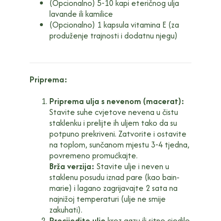
(Opcionalno) 5-10 kapi eteričnog ulja
lavande ili kamilice
(Opcionalno) 1 kapsula vitamina E (za
produženje trajnosti i dodatnu njegu)
Priprema:
Priprema ulja s nevenom (macerat):
Stavite suhe cvjetove nevena u čistu
staklenku i prelijte ih uljem tako da su
potpuno prekriveni. Zatvorite i ostavite
na toplom, sunčanom mjestu 3-4 tjedna,
povremeno promućkajte.
Brža verzija:
Stavite ulje i neven u
staklenu posudu iznad pare (kao bain-
marie) i lagano zagrijavajte 2 sata na
najnižoj temperaturi (ulje ne smije
zakuhati).
Procijedite ulje
kroz gazu ili sitno cjedilo