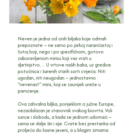
Neven je jedna od onih biljaka koje odmah
prepoznate – ne samo po jarkoj narančastoj i
žutoj boji, nego i po specifičnom, gotovo
zaboravljenom mirisu koji vas vrati u
djetinjstvo… U vrtove naših baka, uz gredice
potočnica i šarenih starih sorti cvijeća. Niti
ugodan, niti neugodan – jednostavno
“nevenast” miris, koji se zauvijek ureže u
pamćenje.
Ova zahvalna biljka, porijeklom iz južne Europe,
nezaobilazan je stanovnik svakog biovrta. Voli
sunce i slobodu, a kada se jednom udomaći –
sama se dalje širi i sije. Cvate bez prestanka od
proljeća do kasne jeseni, a u blagim zimama