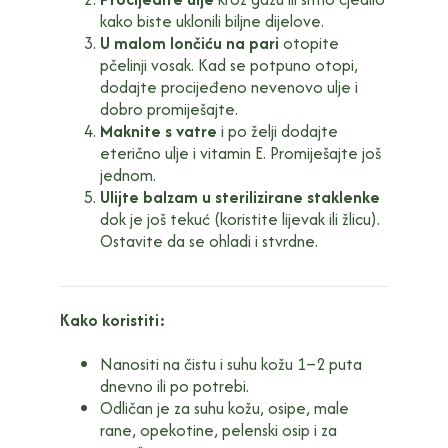
kako biste uklonili biljne dijelove.
U malom lončiću na pari
otopite
pčelinji vosak. Kad se potpuno otopi,
dodajte procijeđeno nevenovo ulje i
dobro promiješajte.
Maknite s vatre
i po želji dodajte
eterično ulje i vitamin E. Promiješajte još
jednom.
Ulijte balzam u sterilizirane staklenke
dok je još tekuć (koristite lijevak ili žlicu).
Ostavite da se ohladi i stvrdne.
Kako koristiti:
Nanositi na čistu i suhu kožu 1–2 puta
dnevno ili po potrebi.
Odličan je za suhu kožu, osipe, male
rane, opekotine, pelenski osip i za