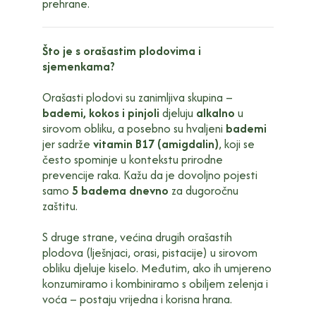
prehrane.
Što je s orašastim plodovima i
sjemenkama?
Orašasti plodovi su zanimljiva skupina –
bademi, kokos i pinjoli
djeluju
alkalno
u
sirovom obliku, a posebno su hvaljeni
bademi
jer sadrže
vitamin B17 (amigdalin)
, koji se
često spominje u kontekstu prirodne
prevencije raka. Kažu da je dovoljno pojesti
samo
5 badema dnevno
za dugoročnu
zaštitu.
S druge strane, većina drugih orašastih
plodova (lješnjaci, orasi, pistacije) u sirovom
obliku djeluje kiselo. Međutim, ako ih umjereno
konzumiramo i kombiniramo s obiljem zelenja i
voća – postaju vrijedna i korisna hrana.