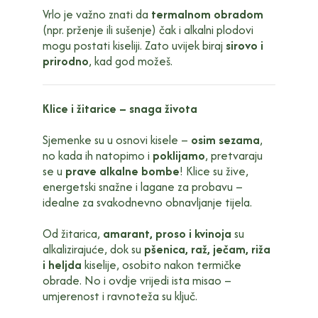
Vrlo je važno znati da
termalnom obradom
(npr. prženje ili sušenje) čak i alkalni plodovi
mogu postati kiseliji. Zato uvijek biraj
sirovo i
prirodno
, kad god možeš.
Klice i žitarice – snaga života
Sjemenke su u osnovi kisele –
osim sezama
,
no kada ih natopimo i
poklijamo
, pretvaraju
se u
prave alkalne bombe
! Klice su žive,
energetski snažne i lagane za probavu –
idealne za svakodnevno obnavljanje tijela.
Od žitarica,
amarant, proso i kvinoja
su
alkalizirajuće, dok su
pšenica, raž, ječam, riža
i heljda
kiselije, osobito nakon termičke
obrade. No i ovdje vrijedi ista misao –
umjerenost i ravnoteža su ključ.