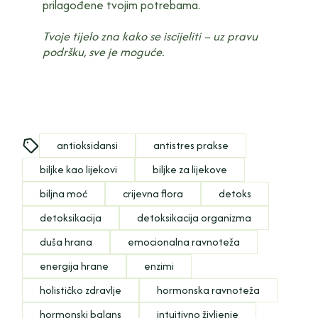
prilagođene tvojim potrebama.
Tvoje tijelo zna kako se iscijeliti – uz pravu
podršku, sve je moguće.
antioksidansi
antistres prakse
biljke kao lijekovi
biljke za lijekove
biljna moć
crijevna flora
detoks
detoksikacija
detoksikacija organizma
duša hrana
emocionalna ravnoteža
energija hrane
enzimi
holističko zdravlje
hormonska ravnoteža
hormonski balans
intuitivno življenje