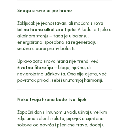
Snaga sirove biljne hrane
Zaključak je jednostavan, ali moćan:
sirova
biljna hrana alkalizira tijelo
. A kada je tijelo u
alkalnom stanju – tada je u balansu,
energizirano, sposobno za regeneraciju i
snažno u borbi protiv bolesti.
Upravo zato sirova hrana nije trend, već
životna filozofija
– blaga, nježna, ali
nevjerojatno učinkovita. Ona nije dijeta, već
povratak prirodi, sebi i unutarnjoj harmoniji.
Neka tvoja hrana bude tvoj lijek
Započni dan s limunom u vodi, uživaj u velikim
zdjelama zelenih salata, pij svježe cijeđene
sokove od povrća i pšenicne trave, dodaj u