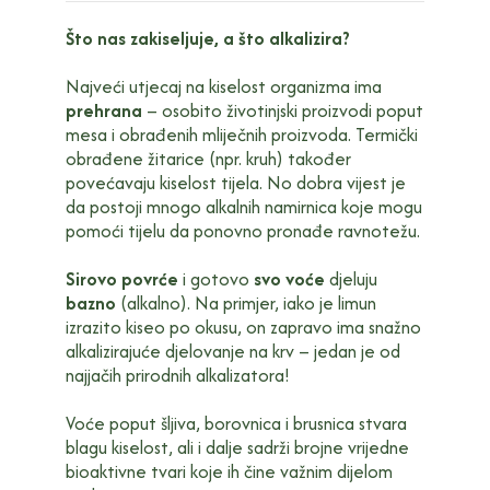
Što nas zakiseljuje, a što alkalizira?
Najveći utjecaj na kiselost organizma ima
prehrana
– osobito životinjski proizvodi poput
mesa i obrađenih mliječnih proizvoda. Termički
obrađene žitarice (npr. kruh) također
povećavaju kiselost tijela. No dobra vijest je
da postoji mnogo alkalnih namirnica koje mogu
pomoći tijelu da ponovno pronađe ravnotežu.
Sirovo povrće
i gotovo
svo voće
djeluju
bazno
(alkalno). Na primjer, iako je limun
izrazito kiseo po okusu, on zapravo ima snažno
alkalizirajuće djelovanje na krv – jedan je od
najjačih prirodnih alkalizatora!
Voće poput šljiva, borovnica i brusnica stvara
blagu kiselost, ali i dalje sadrži brojne vrijedne
bioaktivne tvari koje ih čine važnim dijelom