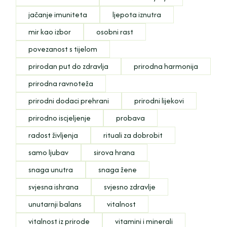
jačanje imuniteta
ljepota iznutra
mir kao izbor
osobni rast
povezanost s tijelom
prirodan put do zdravlja
prirodna harmonija
prirodna ravnoteža
prirodni dodaci prehrani
prirodni lijekovi
prirodno iscjeljenje
probava
radost življenja
rituali za dobrobit
samo ljubav
sirova hrana
snaga unutra
snaga žene
svjesna ishrana
svjesno zdravlje
unutarnji balans
vitalnost
vitalnost iz prirode
vitamini i minerali