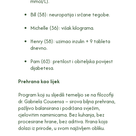
mmol/L).
Bill (58): neuropatija i srčane tegobe.
Michelle (36): višak kilograma.
Henry (58): uzimao inzulin + 9 tableta
dnevno.
Pam (62): pretilost i obiteljska povijest
dijabetesa.
Prehrana kao lijek
Program koji su slijedili temeljio se na filozofiji
dr. Gabriela Cousensa – sirova biljna prehrana,
pažljivo balansirana i podržana svježim,
cjelovitim namirnicama. Bez kuhanja, bez
procesirane hrane, bez aditiva. Hrana koja
dolazi iz prirode, u svom najživljem obliku.