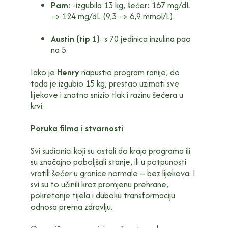
Pam
: -izgubila 13 kg, šećer: 167 mg/dL
→ 124 mg/dL (9,3 → 6,9 mmol/L).
Austin (tip 1)
: s 70 jedinica inzulina pao
na 5.
Iako je
Henry
napustio program ranije, do
tada je izgubio 15 kg, prestao uzimati sve
lijekove i znatno snizio tlak i razinu šećera u
krvi.
Poruka filma i stvarnosti
Svi sudionici koji su ostali do kraja programa ili
su značajno poboljšali stanje, ili u potpunosti
vratili šećer u granice normale – bez lijekova. I
svi su to učinili kroz promjenu prehrane,
pokretanje tijela i duboku transformaciju
odnosa prema zdravlju.