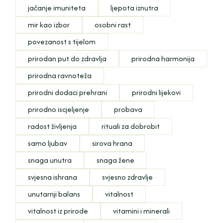
jačanje imuniteta
ljepota iznutra
mir kao izbor
osobni rast
povezanost s tijelom
prirodan put do zdravlja
prirodna harmonija
prirodna ravnoteža
prirodni dodaci prehrani
prirodni lijekovi
prirodno iscjeljenje
probava
radost življenja
rituali za dobrobit
samo ljubav
sirova hrana
snaga unutra
snaga žene
svjesna ishrana
svjesno zdravlje
unutarnji balans
vitalnost
vitalnost iz prirode
vitamini i minerali