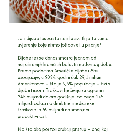
Je li dijabetes zaista neizlječiv? Ili je to samo
uvjerenje koje nismo još doveli u pitanje?
Dijabetes se danas smatra jednom od
najraširenijih kroničnih bolesti modernog doba.
Prema podacima Američke dijabetičke
asocijacije, u 2024. godini čak 29,1 milijun
Amerikanaca – što je 9,3% populacije – živi s
dijabetesom. Troškovi liječenja su ogromni:
245 milijardi dolara godišnje, od čega 176
milijardi odlazi na direktne medicinske
troškove, a 69 milijardi na smanjenu
produktivnost.
No što ako postoji drukčiji pristup – onaj koji