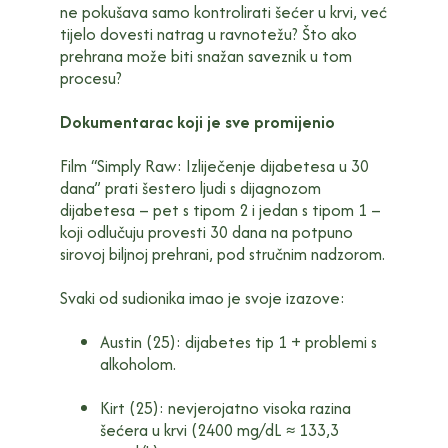
ne pokušava samo kontrolirati šećer u krvi, već
tijelo dovesti natrag u ravnotežu? Što ako
prehrana može biti snažan saveznik u tom
procesu?
Dokumentarac koji je sve promijenio
Film “Simply Raw: Izliječenje dijabetesa u 30
dana” prati šestero ljudi s dijagnozom
dijabetesa – pet s tipom 2 i jedan s tipom 1 –
koji odlučuju provesti 30 dana na potpuno
sirovoj biljnoj prehrani, pod stručnim nadzorom.
Svaki od sudionika imao je svoje izazove:
Austin (25): dijabetes tip 1 + problemi s
alkoholom.
Kirt (25): nevjerojatno visoka razina
šećera u krvi (2400 mg/dL ≈ 133,3