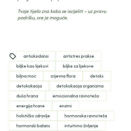
Tvoje tijelo zna kako se iscijeliti – uz pravu
podršku, sve je moguće.
antioksidansi
antistres prakse
biljke kao lijekovi
biljke za lijekove
biljna moć
crijevna flora
detoks
detoksikacija
detoksikacija organizma
duša hrana
emocionalna ravnoteža
energija hrane
enzimi
holističko zdravlje
hormonska ravnoteža
hormonski balans
intuitivno življenje