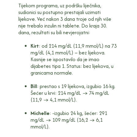
Tijekom programa, uz podršku liječnika,
sudionici su postupno prestajali uzimati
lijekove. Već nakon 3 dana troje od njih više
nije trebalo inzulin ni tablete. Do kraja 30.
dana, rezultati su bili nevjerojatni:
Kirt
: od 214 mg/dL (11,9 mmol/L) na 73
mg/dL (4,1 mmol/L) – bez lijekova.
Kasnije se ispostavilo da je imao
dijabetes tipa 1. Status: bez lijekova, u
granicama normale.
Bill
: prestao s 19 lijekova, izgubio 16 kg.
Šećer u krvi: 214 mg/dL → 74 mg/dL
(11,9 → 4,1 mmol/L).
Michelle
: -izgubio 24 kg, šećer: 291
mg/dL → 109 mg/dL (16,2 → 6,1
mmol/L).