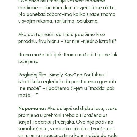
Ova priča ne umanjuje važnost moderne
medicine – ona nam daje nevjerojatne alate.
No ponekad zaboravimo koliko snage imamo
u svojim rukama, tanjurima, odlukama.
Ako postoji način da tijelo podržimo kroz
prirodnu, živu hranu – zar nije vrijedno istražiti?
Hrana može biti lijek. Hrana može biti početak
iscjeljenja.
Pogledaj film „Simply Raw“ na YouTubeu i
istraži kako izgleda kada prestanemo govoriti
“ne može” – i počnemo živjeti u “možda ipak
može…”
Napomena:
Ako boluješ od dijabetesa, svaka
promjena u prehrani treba biti praćena uz
savjet i podršku stručnjaka. Ovo nije poziv na
samoliječenje, već inspiracija da otvoriš srce i
um prema mogućnostima koje možda do sada