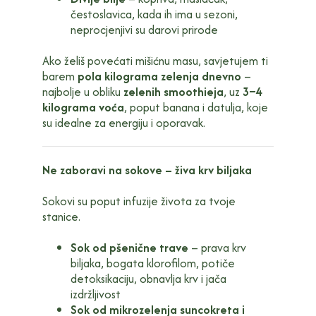
čestoslavica, kada ih ima u sezoni,
neprocjenjivi su darovi prirode
Ako želiš povećati mišićnu masu, savjetujem ti
barem
pola kilograma zelenja dnevno
–
najbolje u obliku
zelenih smoothieja
, uz
3–4
kilograma voća
, poput banana i datulja, koje
su idealne za energiju i oporavak.
Ne zaboravi na sokove – živa krv biljaka
Sokovi su poput infuzije života za tvoje
stanice.
Sok od pšenične trave
– prava krv
biljaka, bogata klorofilom, potiče
detoksikaciju, obnavlja krv i jača
izdržljivost
Sok od mikrozelenja suncokreta i