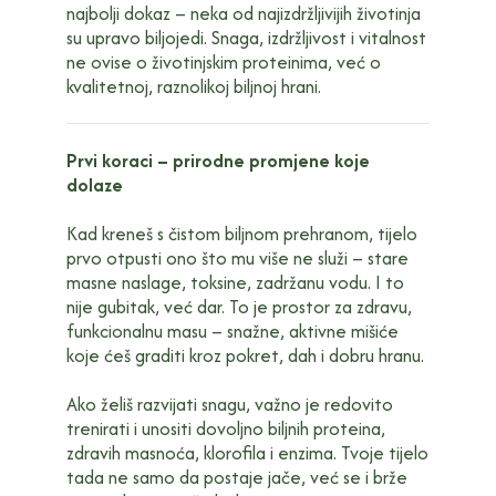
najbolji dokaz – neka od najizdržljivijih životinja
su upravo biljojedi. Snaga, izdržljivost i vitalnost
ne ovise o životinjskim proteinima, već o
kvalitetnoj, raznolikoj biljnoj hrani.
Prvi koraci – prirodne promjene koje
dolaze
Kad kreneš s čistom biljnom prehranom, tijelo
prvo otpusti ono što mu više ne služi – stare
masne naslage, toksine, zadržanu vodu. I to
nije gubitak, već dar. To je prostor za zdravu,
funkcionalnu masu – snažne, aktivne mišiće
koje ćeš graditi kroz pokret, dah i dobru hranu.
Ako želiš razvijati snagu, važno je redovito
trenirati i unositi dovoljno biljnih proteina,
zdravih masnoća, klorofila i enzima. Tvoje tijelo
tada ne samo da postaje jače, već se i brže