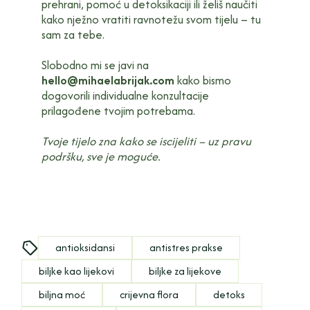
prehrani, pomoć u detoksikaciji ili želiš naučiti
kako nježno vratiti ravnotežu svom tijelu – tu
sam za tebe.
Slobodno mi se javi na
hello@mihaelabrijak.com
kako bismo
dogovorili individualne konzultacije
prilagođene tvojim potrebama.
Tvoje tijelo zna kako se iscijeliti – uz pravu
podršku, sve je moguće.
antioksidansi
antistres prakse
biljke kao lijekovi
biljke za lijekove
biljna moć
crijevna flora
detoks