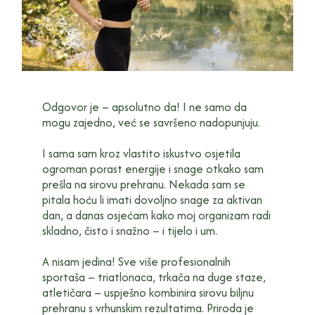
Odgovor je – apsolutno da! I ne samo da
mogu zajedno, već se savršeno nadopunjuju.
I sama sam kroz vlastito iskustvo osjetila
ogroman porast energije i snage otkako sam
prešla na sirovu prehranu. Nekada sam se
pitala hoću li imati dovoljno snage za aktivan
dan, a danas osjećam kako moj organizam radi
skladno, čisto i snažno – i tijelo i um.
A nisam jedina! Sve više profesionalnih
sportaša – triatlonaca, trkača na duge staze,
atletičara – uspješno kombinira sirovu biljnu
prehranu s vrhunskim rezultatima. Priroda je