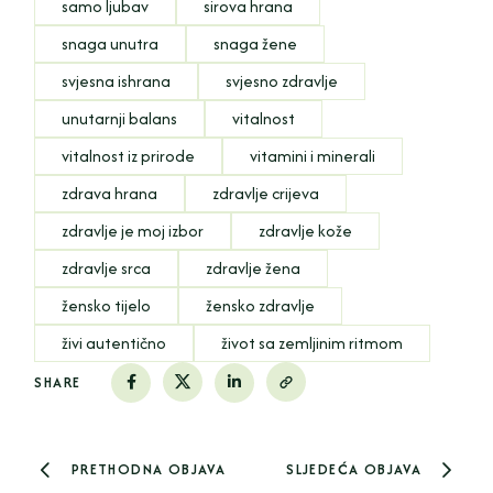
samo ljubav
sirova hrana
snaga unutra
snaga žene
svjesna ishrana
svjesno zdravlje
unutarnji balans
vitalnost
vitalnost iz prirode
vitamini i minerali
zdrava hrana
zdravlje crijeva
zdravlje je moj izbor
zdravlje kože
zdravlje srca
zdravlje žena
žensko tijelo
žensko zdravlje
živi autentično
život sa zemljinim ritmom
SHARE
PRETHODNA OBJAVA
SLJEDEĆA OBJAVA