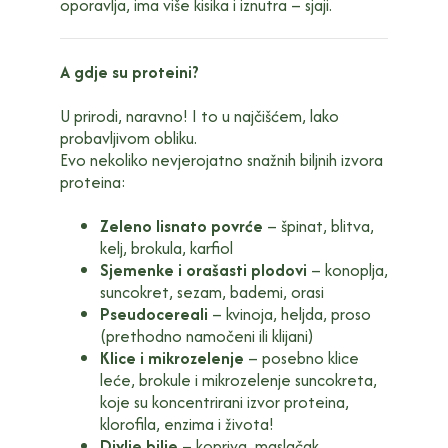
oporavlja, ima više kisika i iznutra – sjaji.
A gdje su proteini?
U prirodi, naravno! I to u najčišćem, lako
probavljivom obliku.
Evo nekoliko nevjerojatno snažnih biljnih izvora
proteina:
Zeleno lisnato povrće
– špinat, blitva,
kelj, brokula, karfiol
Sjemenke i orašasti plodovi
– konoplja,
suncokret, sezam, bademi, orasi
Pseudocereali
– kvinoja, heljda, proso
(prethodno namočeni ili klijani)
Klice i mikrozelenje
– posebno klice
leće, brokule i mikrozelenje suncokreta,
koje su koncentrirani izvor proteina,
klorofila, enzima i života!
Divlje bilje
– kopriva, maslačak,