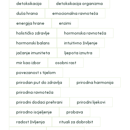
detoksikacija
detoksikacija organizma
duša hrana
emocionalna ravnoteža
energija hrane
enzimi
holističko zdravlje
hormonska ravnoteža
hormonski balans
intuitivno življenje
jačanje imuniteta
ljepota iznutra
mir kao izbor
osobni rast
povezanost s tijelom
prirodan put do zdravlja
prirodna harmonija
prirodna ravnoteža
prirodni dodaci prehrani
prirodni lijekovi
prirodno iscjeljenje
probava
radost življenja
rituali za dobrobit