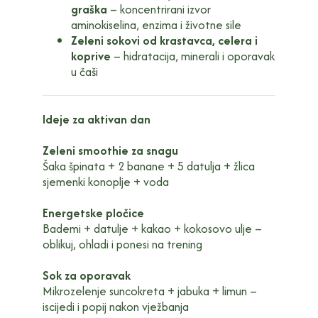
graška
– koncentrirani izvor
aminokiselina, enzima i životne sile
Zeleni sokovi od krastavca, celera i
koprive
– hidratacija, minerali i oporavak
u čaši
Ideje za aktivan dan
Zeleni smoothie za snagu
Šaka špinata + 2 banane + 5 datulja + žlica
sjemenki konoplje + voda
Energetske pločice
Bademi + datulje + kakao + kokosovo ulje –
oblikuj, ohladi i ponesi na trening
Sok za oporavak
Mikrozelenje suncokreta + jabuka + limun –
iscijedi i popij nakon vježbanja