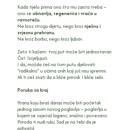
Kada tijelo prima ono što mu zaista treba –
ono se
obnavlja, regenerira i vraća u
ravnotežu
.
Ne kroz strogu dijetu, nego kroz
nježnu i
svjesnu prehranu
.
Ne kroz borbu, nego kroz ljubav.
Zato ti kažem: tvoj put može biti jednostavan.
Čist. Iscjeljujući.
I da, možda ćeš na tom putu djelovati
“radikalno” u očima onih koji još nisu spremni.
Ali ti ćeš znati da si bliže prirodi. I bliže sebi.
Poruka za kraj
Hrana koju biraš danas može biti početak
jednog sasvim novog poglavlja – poglavlja u
kojem se osjećaš lagano, snažno i povezano.
Priroda ti nudi ruku. Sad je na tebi da je
prihvatiš