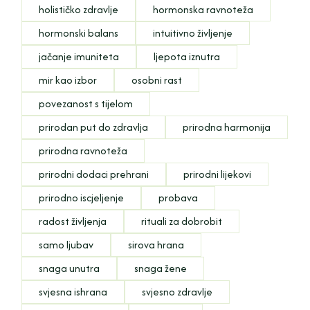
holističko zdravlje
hormonska ravnoteža
hormonski balans
intuitivno življenje
jačanje imuniteta
ljepota iznutra
mir kao izbor
osobni rast
povezanost s tijelom
prirodan put do zdravlja
prirodna harmonija
prirodna ravnoteža
prirodni dodaci prehrani
prirodni lijekovi
prirodno iscjeljenje
probava
radost življenja
rituali za dobrobit
samo ljubav
sirova hrana
snaga unutra
snaga žene
svjesna ishrana
svjesno zdravlje