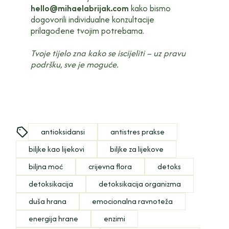
hello@mihaelabrijak.com
kako bismo
dogovorili individualne konzultacije
prilagođene tvojim potrebama.
Tvoje tijelo zna kako se iscijeliti – uz pravu
podršku, sve je moguće.
antioksidansi
antistres prakse
biljke kao lijekovi
biljke za lijekove
biljna moć
crijevna flora
detoks
detoksikacija
detoksikacija organizma
duša hrana
emocionalna ravnoteža
energija hrane
enzimi