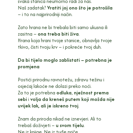
svaka stanica neumorno radi za nas.
Naš zadatak?
Vratiti joj ono što je potrošila
– i to na najprirodniji način.
Zato hrana ne bi trebala biti samo ukusna ili
zasitna –
ona treba biti živa
.
Hrana koja hrani tvoje stanice, obnavlja tvoje
tkivo, čisti tvoju krv – i pokreće tvoj duh.
Da bi tijelo moglo zablistati – potrebna je
promjena
Postići prirodnu ravnotežu, zdravu težinu i
osjećaj lakoće ne dolazi preko noći.
Za to je potrebna
odluka
,
nježnost prema
sebi
i
volja da kreneš putem koji možda nije
uvijek lak, ali je iskreno tvoj
.
Znam da priroda nikad ne iznevjeri. Ali to
trebaš doživjeti –
u svom tijelu
.
Ne iz knjige. Ne iz tuđe priče.