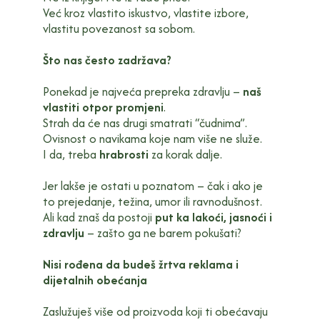
Već kroz vlastito iskustvo, vlastite izbore,
vlastitu povezanost sa sobom.
Što nas često zadržava?
Ponekad je najveća prepreka zdravlju –
naš
vlastiti otpor promjeni
.
Strah da će nas drugi smatrati “čudnima”.
Ovisnost o navikama koje nam više ne služe.
I da, treba
hrabrosti
za korak dalje.
Jer lakše je ostati u poznatom – čak i ako je
to prejedanje, težina, umor ili ravnodušnost.
Ali kad znaš da postoji
put ka lakoći, jasnoći i
zdravlju
– zašto ga ne barem pokušati?
Nisi rođena da budeš žrtva reklama i
dijetalnih obećanja
Zaslužuješ više od proizvoda koji ti obećavaju