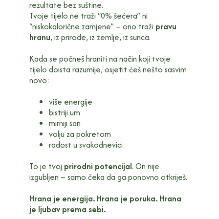
rezultate bez suštine.
Tvoje tijelo ne traži “0% šećera” ni
“niskokalorične zamjene” – ono traži
pravu
hranu
, iz prirode, iz zemlje, iz sunca.
Kada se počneš hraniti na način koji tvoje
tijelo doista razumije, osjetit ćeš nešto sasvim
novo:
više energije
bistriji um
mirniji san
volju za pokretom
radost u svakodnevici
To je tvoj
prirodni potencijal
. On nije
izgubljen – samo čeka da ga ponovno otkriješ.
Hrana je energija. Hrana je poruka. Hrana
je ljubav prema sebi.