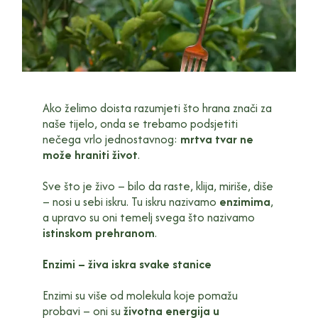
Ako želimo doista razumjeti što hrana znači za
naše tijelo, onda se trebamo podsjetiti
nečega vrlo jednostavnog:
mrtva tvar ne
može hraniti život
.
Sve što je živo – bilo da raste, klija, miriše, diše
– nosi u sebi iskru. Tu iskru nazivamo
enzimima
,
a upravo su oni temelj svega što nazivamo
istinskom prehranom
.
Enzimi – živa iskra svake stanice
Enzimi su više od molekula koje pomažu
probavi – oni su
životna energija u