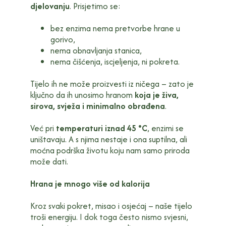
djelovanju
. Prisjetimo se:
bez enzima nema pretvorbe hrane u
gorivo,
nema obnavljanja stanica,
nema čišćenja, iscjeljenja, ni pokreta.
Tijelo ih ne može proizvesti iz ničega – zato je
ključno da ih unosimo hranom
koja je živa,
sirova, svježa i minimalno obrađena
.
Već pri
temperaturi iznad 45 °C
, enzimi se
uništavaju. A s njima nestaje i ona suptilna, ali
moćna podrška životu koju nam samo priroda
može dati.
Hrana je mnogo više od kalorija
Kroz svaki pokret, misao i osjećaj – naše tijelo
troši energiju. I dok toga često nismo svjesni,