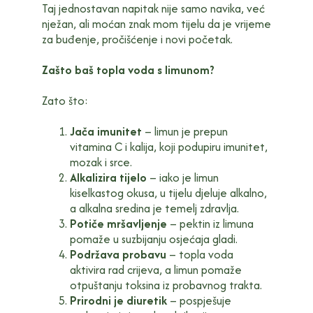
Taj jednostavan napitak nije samo navika, već
nježan, ali moćan znak mom tijelu da je vrijeme
za buđenje, pročišćenje i novi početak.
Zašto baš topla voda s limunom?
Zato što:
Jača imunitet
– limun je prepun
vitamina C i kalija, koji podupiru imunitet,
mozak i srce.
Alkalizira tijelo
– iako je limun
kiselkastog okusa, u tijelu djeluje alkalno,
a alkalna sredina je temelj zdravlja.
Potiče mršavljenje
– pektin iz limuna
pomaže u suzbijanju osjećaja gladi.
Podržava probavu
– topla voda
aktivira rad crijeva, a limun pomaže
otpuštanju toksina iz probavnog trakta.
Prirodni je diuretik
– pospješuje