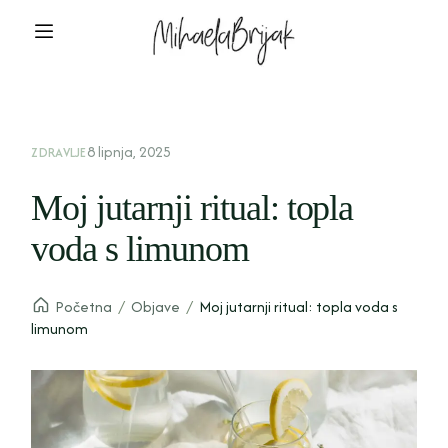
8 lipnja, 2025
ZDRAVLJE
Moj jutarnji ritual: topla
voda s limunom
Početna
/
Objave
/
Moj jutarnji ritual: topla voda s
limunom