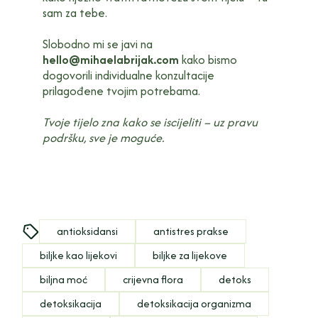
sam za tebe.
Slobodno mi se javi na
hello@mihaelabrijak.com
kako bismo
dogovorili individualne konzultacije
prilagođene tvojim potrebama.
Tvoje tijelo zna kako se iscijeliti – uz pravu
podršku, sve je moguće.
antioksidansi
antistres prakse
biljke kao lijekovi
biljke za lijekove
biljna moć
crijevna flora
detoks
detoksikacija
detoksikacija organizma