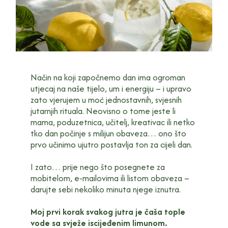
Način na koji započnemo dan ima ogroman
utjecaj na naše tijelo, um i energiju – i upravo
zato vjerujem u moć jednostavnih, svjesnih
jutarnjih rituala. Neovisno o tome jeste li
mama, poduzetnica, učitelj, kreativac ili netko
tko dan počinje s milijun obaveza… ono što
prvo učinimo ujutro postavlja ton za cijeli dan.
I zato… prije nego što posegnete za
mobitelom, e-mailovima ili listom obaveza –
darujte sebi nekoliko minuta njege iznutra.
Moj prvi korak svakog jutra je čaša tople
vode sa svježe iscijeđenim limunom.