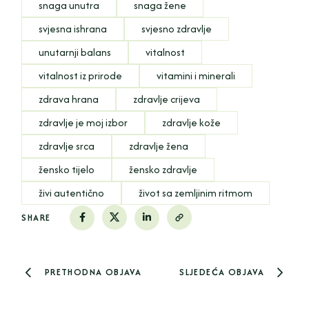
snaga unutra
snaga žene
svjesna ishrana
svjesno zdravlje
unutarnji balans
vitalnost
vitalnost iz prirode
vitamini i minerali
zdrava hrana
zdravlje crijeva
zdravlje je moj izbor
zdravlje kože
zdravlje srca
zdravlje žena
žensko tijelo
žensko zdravlje
živi autentično
život sa zemljinim ritmom
SHARE
PRETHODNA OBJAVA
SLJEDEĆA OBJAVA