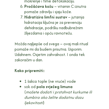
mokrenje i time detoksikaciju.
Pročišćava kožu
– vitamin C iznutra
pomaže zdravlju i sjaju kože.
Hidratizira limfni sustav
– jutarnja
hidratacija ključna je za prevenciju
dehidracije, podršku nadbubrežnim
žlijezdama i opću ravnotežu.
Možda najljepše od svega – ovaj mali ritual
pomaže mi da budem prisutna. Usporim.
Udahnem. Osjetim zahvalnost. I onda tek
zakoračim u dan.
Kako pripremiti:
1 šalica tople (ne vruće) vode
sok od
pola svježeg limuna
(
možete dodati i prstohvat kurkume ili
đumbira ako želite dodatnu dozu
ljekovitosti
)