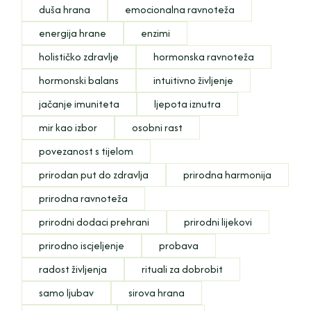
duša hrana
emocionalna ravnoteža
energija hrane
enzimi
holističko zdravlje
hormonska ravnoteža
hormonski balans
intuitivno življenje
jačanje imuniteta
ljepota iznutra
mir kao izbor
osobni rast
povezanost s tijelom
prirodan put do zdravlja
prirodna harmonija
prirodna ravnoteža
prirodni dodaci prehrani
prirodni lijekovi
prirodno iscjeljenje
probava
radost življenja
rituali za dobrobit
samo ljubav
sirova hrana