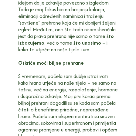
idejom da je zdravlje povezano s izgledom.
Tada je moj fokus bio na brojanju kalorija,
eliminaciji određenih namirnica i traženju
“savršene” prehrane koja će mi donijeti željeni
izgled. Međutim, ono što tada nisam shvaćala
jest da prava prehrana nije samo o tome
što
izbacujemo
, već o tome
što unosimo
– i
kako to utječe na naše tijelo i um.
Otkriće moći biljne prehrane
S vremenom, počela sam dublje istraživati
kako hrana utječe na naše tijelo – ne samo na
težinu, već na energiju, raspoloženje, hormone
i dugoročno zdravlje. Moji prvi koraci prema
biljnoj prehrani dogodili su se kada sam počela
čitati o benefitima prirodne, neprerađene
hrane. Počela sam eksperimentirati sa sirovim
obrocima, sokovima i superhranom i primijetila
ogromne promjene u energiji, probavi i općem