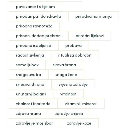
povezanost s tijelom
prirodan put do zdravlja
prirodna harmonija
prirodna ravnoteža
prirodni dodaci prehrani
prirodni lijekovi
prirodno iscjeljenje
probava
radost življenja
rituali za dobrobit
samo ljubav
sirova hrana
snaga unutra
snaga žene
svjesna ishrana
svjesno zdravlje
unutarnji balans
vitalnost
vitalnost iz prirode
vitamini i minerali
zdrava hrana
zdravlje crijeva
zdravlje je moj izbor
zdravlje kože