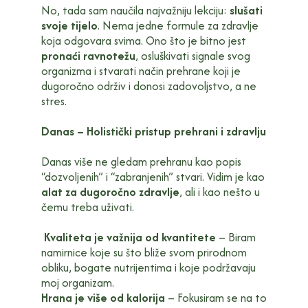
No, tada sam naučila najvažniju lekciju:
slušati
svoje tijelo
. Nema jedne formule za zdravlje
koja odgovara svima. Ono što je bitno jest
pronaći ravnotežu
, osluškivati signale svog
organizma i stvarati način prehrane koji je
dugoročno održiv i donosi zadovoljstvo, a ne
stres.
Danas – Holistički pristup prehrani i zdravlju
Danas više ne gledam prehranu kao popis
“dozvoljenih” i “zabranjenih” stvari. Vidim je kao
alat za dugoročno zdravlje
, ali i kao nešto u
čemu treba uživati.
Kvaliteta je važnija od kvantitete
– Biram
namirnice koje su što bliže svom prirodnom
obliku, bogate nutrijentima i koje podržavaju
moj organizam.
Hrana je više od kalorija
– Fokusiram se na to