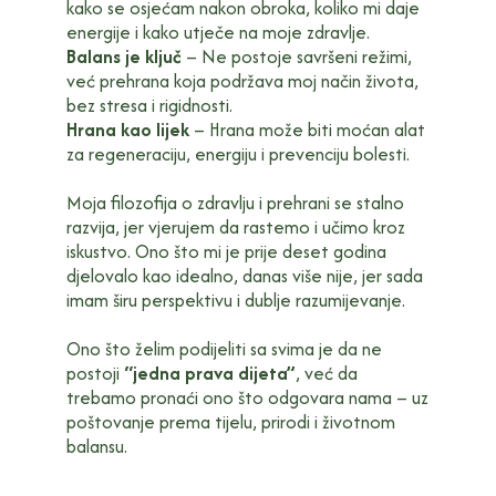
kako se osjećam nakon obroka, koliko mi daje
energije i kako utječe na moje zdravlje.
Balans je ključ
– Ne postoje savršeni režimi,
već prehrana koja podržava moj način života,
bez stresa i rigidnosti.
Hrana kao lijek
– Hrana može biti moćan alat
za regeneraciju, energiju i prevenciju bolesti.
Moja filozofija o zdravlju i prehrani se stalno
razvija, jer vjerujem da rastemo i učimo kroz
iskustvo. Ono što mi je prije deset godina
djelovalo kao idealno, danas više nije, jer sada
imam širu perspektivu i dublje razumijevanje.
Ono što želim podijeliti sa svima je da ne
postoji
“jedna prava dijeta”
, već da
trebamo pronaći ono što odgovara nama – uz
poštovanje prema tijelu, prirodi i životnom
balansu.