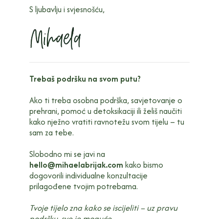
S ljubavlju i svjesnošću,
Trebaš podršku na svom putu?
Ako ti treba osobna podrška, savjetovanje o
prehrani, pomoć u detoksikaciji ili želiš naučiti
kako nježno vratiti ravnotežu svom tijelu – tu
sam za tebe.
Slobodno mi se javi na
hello@mihaelabrijak.com
kako bismo
dogovorili individualne konzultacije
prilagođene tvojim potrebama.
Tvoje tijelo zna kako se iscijeliti – uz pravu
podršku, sve je moguće.