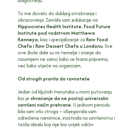
blagostanju.
To me dovelo do dubljeg istraživanja i
obrazovanja. Završila sam edukacije na
Hippocrates Health Institute
,
Food Future
Institute pod vodstvom Matthewa
Kenneya
, kao i specijalizacije za
Raw Food
Chefa i Raw Dessert Chefa u Londonu
. Sve
ove škole dale su mi temelje i znanje da
razumijem ne samo kako se hrana priprema,
već kako utječe na organizam.
Od strogih pravila do ravnoteže
Jedan od ključnih trenutaka u mom putovanju
bio je
shvaćanje da ne postoji univerzalni
savršeni način prehrane
. U jednom periodu
bila sam vrlo stroga – izbjegavala sam
određene namirnice, inzistirala na savršenstvu i
težila idealu koji nije bio uvijek održiv.