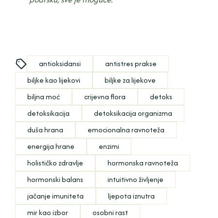
antioksidansi
antistres prakse
biljke kao lijekovi
biljke za lijekove
biljna moć
crijevna flora
detoks
detoksikacija
detoksikacija organizma
duša hrana
emocionalna ravnoteža
energija hrane
enzimi
holističko zdravlje
hormonska ravnoteža
hormonski balans
intuitivno življenje
jačanje imuniteta
ljepota iznutra
mir kao izbor
osobni rast