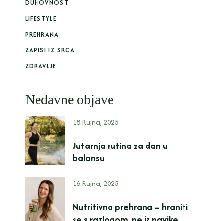
DUHOVNOST
LIFESTYLE
PREHRANA
ZAPISI IZ SRCA
ZDRAVLJE
Nedavne objave
18 Rujna, 2025
Jutarnja rutina za dan u
balansu
16 Rujna, 2025
Nutritivna prehrana – hraniti
se s razlogom, ne iz navike